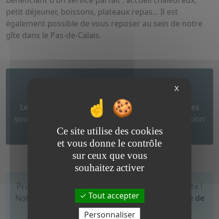
petit déjeuner, boissons, plateaux repas... Il est
également possible de vous reposer au sein de notre
gîte dans le Pas-de-Calais.
Attention
X
Le sauna est
contre-indiqué
pour les personnes
souffrant de problèmes cardiaques, d’hypertension
Ce site utilise des cookies
et troubles circulatoires.
et vous donne le contrôle
sur ceux que vous
souhaitez activer
Profitez pleinement de votre moment de détente !
Tout accepter
Notre
espace bien-être est équipé d'une borne de
recharge pour voitures électriques
(service
Personnaliser