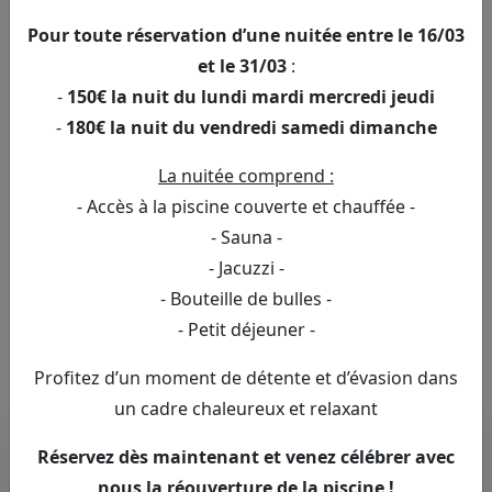
Ainsi, notre sauna privé près de Saint-Omer génère
une
chaleur sèche
. Il suffit d’arroser les roches chaudes
Pour toute réservation d’une nuitée entre le 16/03
pour générer de la vapeur.
Plus vous arrosez les
et le 31/03
:
roches, plus vous générez de la chaleur dans votre
-
150€ la nuit du lundi mardi mercredi jeudi
bain de vapeur située dans le Pas-de-Calais.
-
180€ la nuit du vendredi samedi dimanche
Les bains de chaleur ont des vertus de purification
:
La nuitée comprend :
la transpiration élimine les toxines et le stress.
- Accès à la piscine couverte et chauffée -
L’utilisation du sauna booste les défenses immunitaires,
- Sauna -
et stimule la circulation sanguine. De ce fait, il est une
- Jacuzzi -
véritable aide au sommeil et contribue à réduire les
- Bouteille de bulles -
problèmes de peau : acné, psoriasis, ou encore eczéma,
et ce,
grâce aux vapeurs d’eau dégagées par notre
- Petit déjeuner -
sauna près de Dunkerque
. Il dispose donc d’autant de
Profitez d’un moment de détente et d’évasion dans
bénéfices pour le
corps
que pour l’
esprit
.
un cadre chaleureux et relaxant
Réservez dès maintenant et venez célébrer avec
nous la réouverture de la piscine !