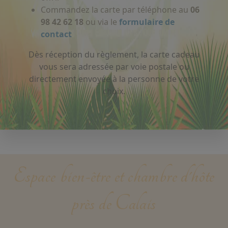
Commandez la carte par téléphone au
06
98 42 62 18
ou via le
formulaire de
contact
Dès réception du règlement, la carte cadeau
vous sera adressée par voie postale ou
directement envoyée à la personne de votre
choix.
Espace bien-être et chambre d'hôte
près de Calais