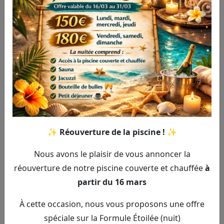
Ma Bonne Étoile,
espace détente et bien-être privatif
près de Calais
(
Brêmes-les-Ardres
), dispose d’une
piscine couverte et chauffée
et d’un
jacuzzi
, mais
aussi d’un
sauna privé
. Ressourcez-vous dans notre
complexe de relaxation !
Louer un gîte avec sauna dans le Pas-de-Calais
✨
Réouverture de la piscine !
✨
Bienfaits du sauna
Nous avons le plaisir de vous annoncer la
réouverture de notre piscine couverte et chauffée
à
Un sauna doit être très chaud pour permettre une
optimisation de ses bienfaits. La température doit être
partir du 16 mars
comprise entre 70°C et 90°C, et l’humidité ne doit pas
À cette occasion, nous vous proposons une offre
dépasser 20%.
spéciale sur la Formule Étoilée (nuit)